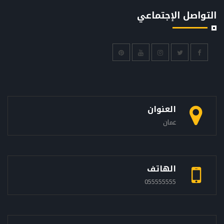
التواصل الإجتماعي
العنوان
عمان
الهاتف
055555555