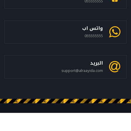
055555555
واتس اب
055555555
البريد
support@alraayida.com
جميع الحقوق محفوظه © الشركة الرائدة فى عمان
الخصوصيه
إتصل بنا
خريطة الموقع