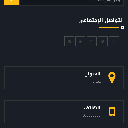
التواصل الإجتماعي
العنوان
عمان
الهاتف
055555555