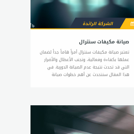
الشركة الرائدة
صيانة مكيفات سنترال
تعتبر صيانة مكيفات سنترال أمراً هاماً جداً لضمان
عملها بكفاءة وفعالية، وتجنب الأعطال والأضرار
التي قد تحدث نتيجة عدم الصيانة الدورية. في
هذا المقال سنتحدث عن أهم خطوات صيانة
مكيفات سنترال. 1- التنظيف الدوري: يجب تنظيف
فلاتر الهواء بانتظام، حيث تجمع الفلاتر الغبار
والشوائب الموجودة في الهواء. إذا لم يتم تنظيف
الفلاتر بانتظام، فقد يؤدي ذلك إلى تدفق هواء
ضعيف وتراكم الأتربة داخل المكيف، مما يؤدي
إلى انخفاض كفاءة المكيف وزيادة استهلاك
الطاقة. 2- الفحص الدوري: يجب إجراء فحص دوري