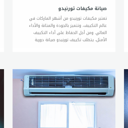
صيانة مكيفات تورنيدو
تعتبر مكيفات تورنيدو من أشهر الماركات في
عالم التكييف، وتتميز بالجودة والمتانة والأداء
العالي. ومن أجل الحفاظ على أداء التكييف
الأمثل، يتطلب تكييف تورنيدو صيانة دورية
ومنتظمة، ويمكن الحصول على خدمات صيانة
متميزة لتكييفات تورنيدو من خلال الوكلاء
المعتمدين. يتميز فريق صيانة تورنيدو بالخبرة
والاحترافية في تقديم خدمات الصيانة، حيث يتم
تدريبهم على أحدث التقنيات والمعدات اللازمة
لتقديم خدمة صيانة تورنيدو بجودة عالية. وتشمل
خدمة صيانة تورنيدو العديد من الخطوات الهامة،
بما في ذلك تنظيف المرشحات والمبخر والتأكد من
سلامة الأجزاء الميكانيكية والكهربائية، وكذلك
فحص مستوى الغاز المبرد وتعديل الضغط الصحيح
بحيث يعمل التكييف بكفاءة عالية. يتميز فريق
صيانة تورنيدو بالتجاوب السريع والاهتمام