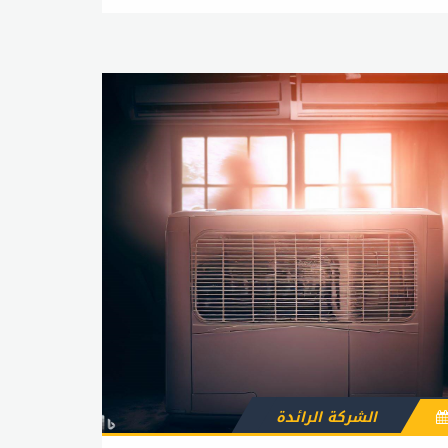
المكونات بسبب الاستخدام اليومي. إذا كانت هناك
أي مشاكل في الأسلاك الكهربائية أو الموصلات،
يجب إصلاحها على الفور لتجنب حدوث مشاكل أكبر
في المستقبل. 6- الحفاظ على البيئة المحيطة:
يجب الحفاظ على بيئة المكيف نظيفة وجافة،
وتجنب وضع أي أشياء على المكيف أو بالقرب منه.
كما يجب تجنب ترك الأبواب والنوافذ مفتوحة
لفترات طويلة، حيث يمكن أن يؤدي ذلك إلى دخول
الغبار والشوائب إلى المكيف وتلفه. بشكل عام،
يجب إجراء صيانة دورية لمكيفات الهواء سنترال
بانتظام للحفاظ على كفاءتها وجودتها وتجنب
الأعطال والأضرار المحتملة. يجب الاتصال بفني
مؤهل لإجراء أي عمليات صيانة أو إصلاحات
للمكيف عند الحاجة.تصليح سنترال ٢٤ ساعةإذا
كنت تعاني من مشكلة في مكيف الهواء
السنترال وتحتاج إلى إصلاحه في أي وقت من
اليوم، فإن خدمة تصليح السنترال ٢٤ ساعة يمكن
الشركة الرائدة
أن تكون الحل الأمثل لحل المشكلة بسرعة